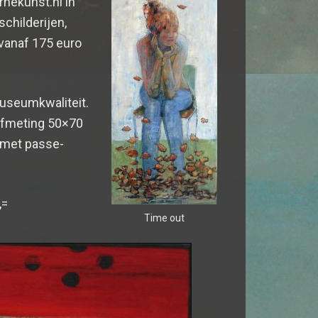
rnekunst.nl in
schilderijen,
 vanaf 175 euro
museumkwaliteit.
 afmeting 50×70
e met passe-
,=
Time out