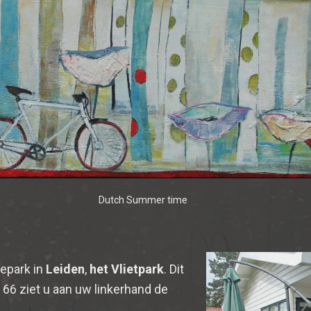
Dutch Summer time
iepark in
Leiden
,
het
Vlietpark
. Dit
g 66 ziet u aan uw linkerhand de