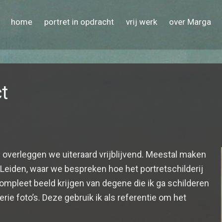
home
portret in opdracht
vrij werk
over Marga
t
n
overleggen we uiteraard vrijblijvend. Meestal maken
in Leiden, waar we bespreken hoe het portretschilderij
ompleet beeld krijgen van degene die ik ga schilderen
ie foto’s. Deze gebruik ik als referentie om het