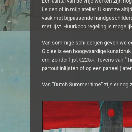
Een aantal van de vrije werken zijn nog 
Leiden of in mijn atelier. U kunt ze alti
vaak met bijpassende handgeschilderde 
met lijst. Huurkoop regeling is mogelijk
Van sommige schilderijen geven we een
Giclee is een hoogwaardige kunstdruk 
cm, zonder lijst €225,=. Tevens van “Ti
partout inlijsten of op een paneel (late
Van “Dutch Summer time” zijn er nog z