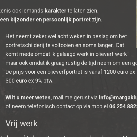
ijkenis ook iemands
karakter
te laten zien.
n een
bijzonder en persoonlijk portret
zijn.
Het neemt zeker wel acht weken in beslag om het
portretschilderij te voltooien en soms langer. Dat
komt mede omdat ik gelaagd werk in olieverf werk
maar ook omdat ik graag rustig de tijd neem om een g
De prijs voor een olieverfportret is vanaf 1200 euro e
300 euro ex 9% btw.
Wilt u meer weten,
mail me gerust via
info@margakl
of neem telefonisch contact op via mobiel
06 254 882
Vrij werk