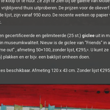
te koop of te huur. Ze zijn te zien bij de galerie van Mode
jd vrijblijvend thuis uitproberen. De prijzen voor de olieverf
lijst, zijn vanaf 950 euro. De recente werken op papier
.
 gecertificeerde en gelimiteerde (25 st.)
giclee
uit in 
in museumkwaliteit. Nieuw is de giclee van “Friends” in
me out” , afmeting 50×100, zonder lijst, €295,=. U kunt z
n) plakken en er bijv. een baklijst omheen doen.
es beschikbaar. Afmeting 120 x 43 cm. Zonder lijst €295